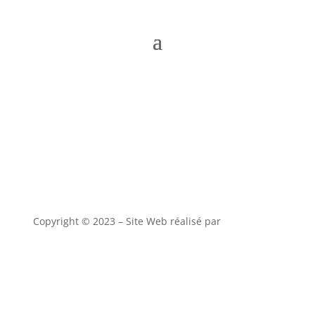
Copyright © 2023 – Site Web réalisé par
alony studio
CGV
–
Mentions Légales