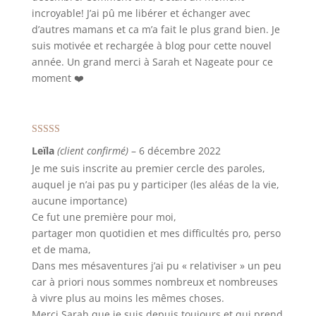
incroyable! J’ai pû me libérer et échanger avec
d’autres mamans et ca m’a fait le plus grand bien. Je
suis motivée et rechargée à blog pour cette nouvel
année. Un grand merci à Sarah et Nageate pour ce
moment ❤️
Note
5
sur 5
Leïla
(client confirmé)
–
6 décembre 2022
Je me suis inscrite au premier cercle des paroles,
auquel je n’ai pas pu y participer (les aléas de la vie,
aucune importance)
Ce fut une première pour moi,
partager mon quotidien et mes difficultés pro, perso
et de mama,
Dans mes mésaventures j’ai pu « relativiser » un peu
car à priori nous sommes nombreux et nombreuses
à vivre plus au moins les mêmes choses.
Merci Sarah que je suis depuis toujours et qui prend