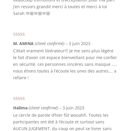
j’en ressors grandit merci à toutes et merci à toi
Sarah 🫶🏼🫶🏼🫶🏼
Note
5
sur 5
M. AMINA
(client confirmé)
–
3 juin 2023
C’était vraiment libérateur!!! Je me sens plus légère
le fait d’avoir cet espace bienveillant pour me confier
en sécurité, ces personnes sincères sans masque …..
nous étions toutes à l’écoute les unes des autres…. a
refaire !
Note
5
sur 5
Halima
(client confirmé)
–
3 juin 2023
Le cercle de parole d’hier fût wouahh. Toutes les
participantes ont été à l’écoute et surtout sans
AUCUN JUGEMENT, du coup on peut se livrer sans