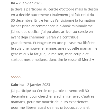
Note
5
sur 5
Ba
–
2 janvier 2023
Je devais participer au cercle d’octobre mais le destin
en a decidé autrement! Finalement j’ai fait celui du
30 décembre. Entre temps j’ai visionné la formation
lacher prise et commencer le e-book minimalisme.
J’ai eu des declics. J’ai pu alors arriver au cercle en
ayant déjà cheminer. Sarah y a contribué
grandement. Et Nageate en une phrase m’a libérée!
Je suis une nouvelle femme, une nouvelle maman. Je
gere mieux la fatigue, la maison, mon couple et
surtout mes emotions, donc tlm le ressent! Merci ♥️
Note
5
sur 5
Sabrina
–
2 janvier 2023
J’ai participé au Cercle de parole ce vendredi 30
décembre, pour chercher à échanger avec d’autres
mamans, pour me nourrir de leurs expériences,
pour me libérer aussi de mes préoccupations et