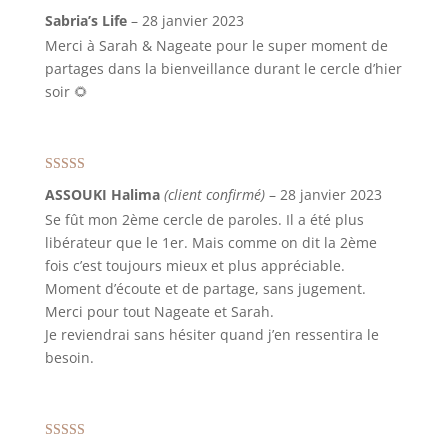
Note
5
sur 5
Sabria’s Life
–
28 janvier 2023
Merci à Sarah & Nageate pour le super moment de
partages dans la bienveillance durant le cercle d’hier
soir 🌻
Note
4
sur
ASSOUKI Halima
(client confirmé)
–
28 janvier 2023
5
Se fût mon 2ème cercle de paroles. Il a été plus
libérateur que le 1er. Mais comme on dit la 2ème
fois c’est toujours mieux et plus appréciable.
Moment d’écoute et de partage, sans jugement.
Merci pour tout Nageate et Sarah.
Je reviendrai sans hésiter quand j’en ressentira le
besoin.