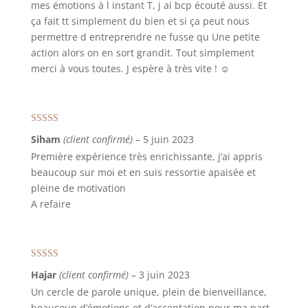
mes émotions à l instant T, j ai bcp écouté aussi. Et
ça fait tt simplement du bien et si ça peut nous
permettre d entreprendre ne fusse qu Une petite
action alors on en sort grandit. Tout simplement
merci à vous toutes. J espère à très vite ! ☺️
Note
4
sur
Siham
(client confirmé)
–
5 juin 2023
5
Première expérience très enrichissante, j’ai appris
beaucoup sur moi et en suis ressortie apaisée et
pleine de motivation
A refaire
Note
5
sur 5
Hajar
(client confirmé)
–
3 juin 2023
Un cercle de parole unique, plein de bienveillance,
beaucoup d’émotions et d’acceptation pour ma part