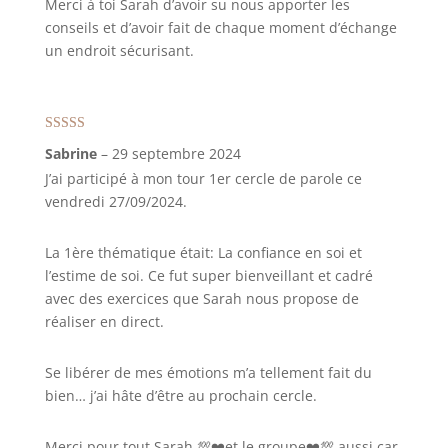
Merci à toi Sarah d’avoir su nous apporter les
conseils et d’avoir fait de chaque moment d’échange
un endroit sécurisant.
Note
5
sur 5
Sabrine
–
29 septembre 2024
J’ai participé à mon tour 1er cercle de parole ce
vendredi 27/09/2024.
La 1ère thématique était: La confiance en soi et
l’estime de soi. Ce fut super bienveillant et cadré
avec des exercices que Sarah nous propose de
réaliser en direct.
Se libérer de mes émotions m’a tellement fait du
bien… j’ai hâte d’être au prochain cercle.
Merci pour tout Sarah 💯❤️et le groupe❤️💯 aussi car