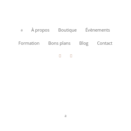
À propos
Boutique
Évènements
a
Formation
Bons plans
Blog
Contact


a