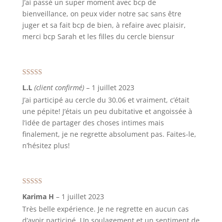
J’ai passé un super moment avec bcp de
bienveillance, on peux vider notre sac sans être
juger et sa fait bcp de bien, à refaire avec plaisir,
merci bcp Sarah et les filles du cercle biensur
Note
5
sur 5
L.L
(client confirmé)
–
1 juillet 2023
J’ai participé au cercle du 30.06 et vraiment, c’était
une pépite! J’étais un peu dubitative et angoissée à
l’idée de partager des choses intimes mais
finalement, je ne regrette absolument pas. Faites-le,
n’hésitez plus!
Note
5
sur 5
Karima H
–
1 juillet 2023
Très belle expérience. Je ne regrette en aucun cas
d’avoir participé. Un soulagement et un sentiment de