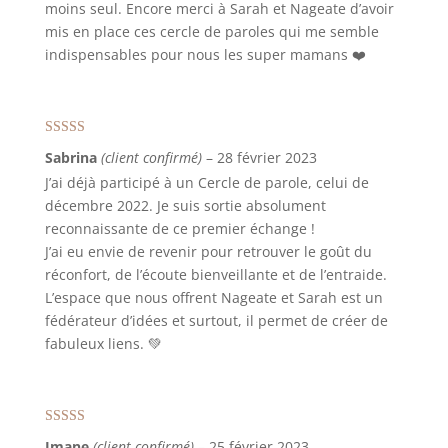
moins seul. Encore merci à Sarah et Nageate d’avoir
mis en place ces cercle de paroles qui me semble
indispensables pour nous les super mamans ❤️
Note
5
sur 5
Sabrina
(client confirmé)
–
28 février 2023
J’ai déjà participé à un Cercle de parole, celui de
décembre 2022. Je suis sortie absolument
reconnaissante de ce premier échange !
J’ai eu envie de revenir pour retrouver le goût du
réconfort, de l’écoute bienveillante et de l’entraide.
L’espace que nous offrent Nageate et Sarah est un
fédérateur d’idées et surtout, il permet de créer de
fabuleux liens. 💚
Note
5
sur 5
Imane
(client confirmé)
–
25 février 2023