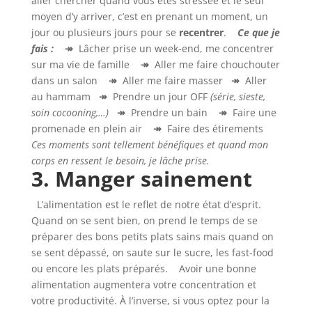
aller chercher quand vous êtes stressée et le seul
moyen d’y arriver, c’est en prenant un moment, un
jour ou plusieurs jours pour se
recentrer
.
Ce que je
fais :
↠
Lâcher prise un week-end, me concentrer
sur ma vie de famille
↠
Aller me faire chouchouter
dans un salon
↠
Aller me faire masser
↠
Aller
au hammam
↠
Prendre un jour OFF
(série, sieste,
soin cocooning,…)
↠
Prendre un bain
↠
Faire une
promenade en plein air
↠
Faire des étirements
Ces moments sont tellement bénéfiques et quand mon
corps en ressent le besoin, je lâche prise.
3. Manger sainement
L’alimentation est le reflet de notre état d’esprit.
Quand on se sent bien, on prend le temps de se
préparer des bons petits plats sains mais quand on
se sent dépassé, on saute sur le sucre, les fast-food
ou encore les plats préparés. Avoir une bonne
alimentation augmentera votre concentration et
votre productivité. À l’inverse, si vous optez pour la