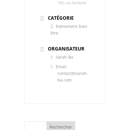
105, rue Garibaldi
CATÉGORIE
Evènement bien
être
ORGANISATEUR
Sarah Ba
Email
contact@sarah-
ba.com