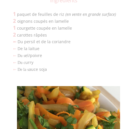
Ingrédients
1
paquet de feuilles de riz
(en vente en grande surface)
2
oignons coupés en lamelle
1
courgette coupée en lamelle
2
carottes râpées
Du persil et de la coriandre
➵
De la laitue
➵
el/poivre
➵
Du s
urry
➵
Du
c
auce soja
➵
De la s