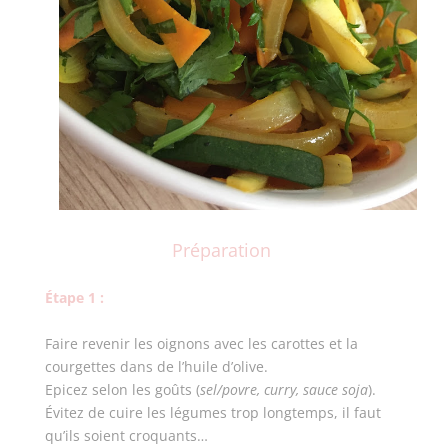
Préparation
Étape 1 :
Faire revenir les oignons avec les carottes et la
courgettes dans de l’huile d’olive.
Epicez selon les goûts (
sel/povre, curry, sauce soja
).
Évitez de cuire les légumes trop longtemps, il faut
qu’ils soient croquants…