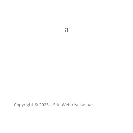
Copyright © 2023 – Site Web réalisé par
alony studio
CGV
–
Mentions Légales