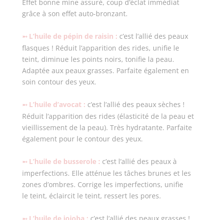
Effet bonne mine assuré, coup d’éclat immédiat
grâce à son effet auto-bronzant.
L’huile de pépin de raisin :
c’est l’allié des peaux
➵
flasques ! Réduit l’apparition des rides, unifie le
teint, diminue les points noirs, tonifie la peau.
Adaptée aux peaux grasses. Parfaite également en
soin contour des yeux.
L’huile d’avocat :
c’est l’allié des peaux sèches !
➵
Réduit l’apparition des rides (élasticité de la peau et
vieillissement de la peau). Très hydratante. Parfaite
également pour le contour des yeux.
L’huile de busserole :
c’est l’allié des peaux à
➵
imperfections. Elle atténue les tâches brunes et les
zones d’ombres. Corrige les imperfections, unifie
le teint, éclaircit le teint, ressert les pores.
L’huile de jojoba :
c’est l’allié des peaux grasses !
➵