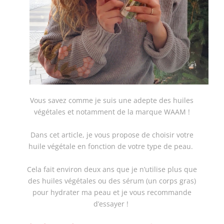
Vous savez comme je suis une adepte des huiles
végétales et notamment de la marque WAAM !
Dans cet article, je vous propose de choisir votre
huile végétale en fonction de votre type de peau.
Cela fait environ deux ans que je n’utilise plus que
des huiles végétales ou des sérum (un corps gras)
pour hydrater ma peau et je vous recommande
d’essayer !