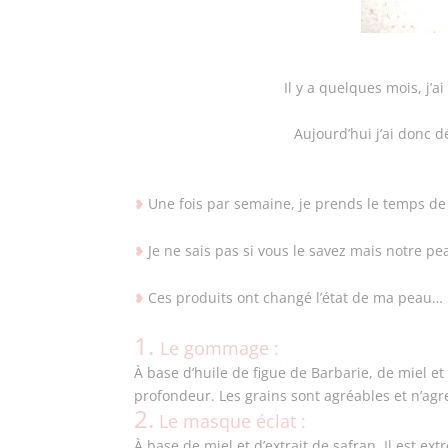
Il y a quelques mois, j’
Aujourd’hui j’ai donc d
Une fois par semaine, je prends le temps d
❥
Je ne sais pas si vous le savez mais notre pe
❥
Ces produits ont changé l’état de ma peau… 
❥
1.
Le gommage :
À base d’huile de figue de Barbarie, de miel e
profondeur. Les grains sont agréables et n’agr
2.
Le masque éclat :
À base de miel et d’extrait de safran. Il est e