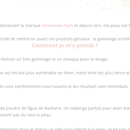
ai découvert la marque
Emeraude Paris
et depuis lors, ma peau est 
écidé de mettre en avant ces produits géniaux : le gommage scintil
Comment je m’y prends ?
e réaliser un bon gommage et un masque pour le visage.
au est encore plus vulnérable en hiver, notre teint est plus terne e
Ils sont extrêmement nourrissants et les résultats sont immédiats
t de poudre de figue de Barbarie. Un mélange parfait pour avoir b
essent pas du tout la peau.
xtrêmement doux et donne un réel coup d’éclat à la peau. Je ne sais 