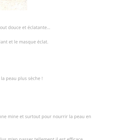
tout douce et éclatante…
lant et le masque éclat.
t la peau plus sèche !
.
onne mine et surtout pour nourrir la peau en
plus m’en passer tellement il est efficace…