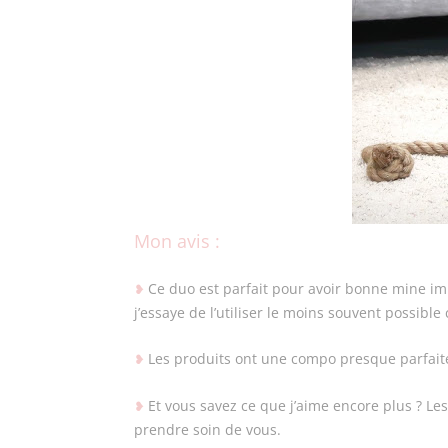
Mon avis :
Ce duo est parfait pour avoir bonne mine im
❥
j’essaye de l’utiliser le moins souvent possible 
Les produits ont une compo presque parfaite
❥
Et vous savez ce que j’aime encore plus ? L
❥
prendre soin de vous.