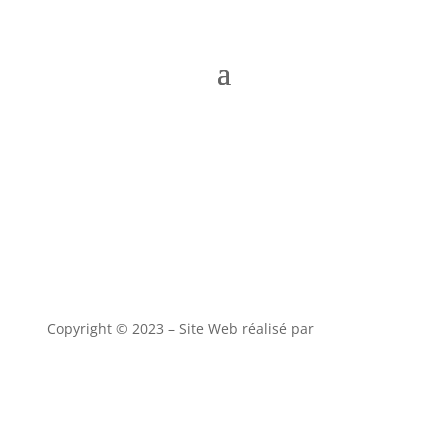
Copyright © 2023 – Site Web réalisé par
alony studio
CGV
–
Mentions Légales