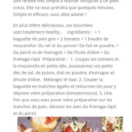
une recette très simple à réaliser lorsqu’on a un petit
creux. Elle ne vous prendra que quelques minutes.
Simple et efficace, vous allez adorer !
En plus d’être délicieuses, ces bouchées
sont totalement
healthy
… Ingrédients : > 1
baguette de pain gris > 2 tomates > 1 boudin de
mozzarella> Du sel et du poivre> De l’ail en poudre, >
Du persil et de l’estragon > De l’huile d’olive > Du
fromage râpé Préparation : 1. Coupez les tomates et
la mozzarella en petits dés, assaisonnez vos petits
dés de sel, de poivre, d’ail en poudre, d’estragon et
d’huile d’olive. Mélangez le tout. 2. Couper la
baguette en tranches égales et retournez-les pour y
déposer votre préparation (tomate/mozza). 3. Une
fois que vous avez poser votre préparation sur les
tranches de pain, décorez les avec du fromage râpé
et du persil.