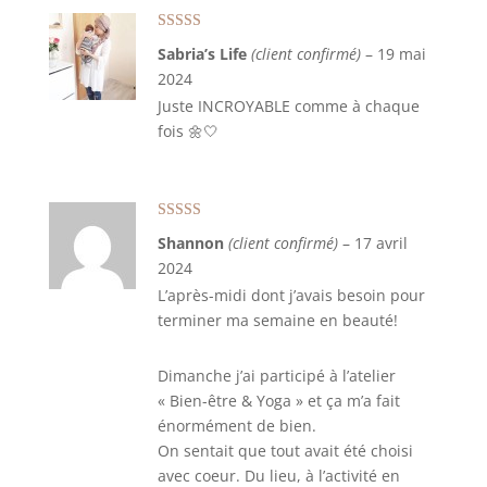
Note
5
sur 5
Sabria’s Life
(client confirmé)
–
19 mai
2024
Juste INCROYABLE comme à chaque
fois 🌼🤍
Note
5
sur 5
Shannon
(client confirmé)
–
17 avril
2024
L’après-midi dont j’avais besoin pour
terminer ma semaine en beauté!
Dimanche j’ai participé à l’atelier
« Bien-être & Yoga » et ça m’a fait
énormément de bien.
On sentait que tout avait été choisi
avec coeur. Du lieu, à l’activité en