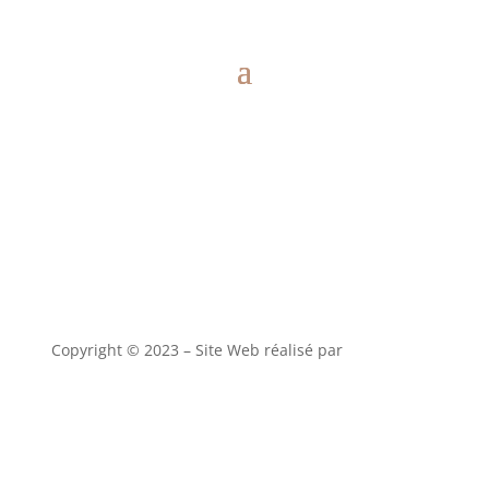
Copyright © 2023 – Site Web réalisé par
alony studio
CGV
–
Mentions Légales