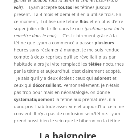
garder le doudou sans la tétine et cela le rassurera,
à
voir
).
Lyam accepte
toutes
les tétines jusqu’à
présent. Il a 4 mois et demi et il en a utilisé trois. En
ce moment, il utilise une tétine
Bibs
et en plus d’être
super jolie, elle brille dans le noir
(pratique pour lui la
remettre dans le noir)
. C’est clairement grâce à la
tétine que Lyam a commencé à passer
plusieurs
heures sans réclamer à manger. Je me suis rendue
compte à deux reprises qu’il se réveillait plus par
habitude alors j’ai vite remplacé les
tétées
nocturnes
par la tétine et aujourd’hui, c’est clairement adopté.
Je sais qu’il y a deux écoles : ceux qui
adorent
et
ceux qui
déconseillent
. Personnellement, je n’étais
pas trop pour mais en néonatalogie, on donne
systématiquement
la tétine aux prématurés, il a
donc pris l’habitude assez vite et aujourd’hui cela me
convient. Il n’y a pas de confusion sein/tétine. Lyam
prend aussi bien le sein que le biberon ou la tétine.
La baignoire