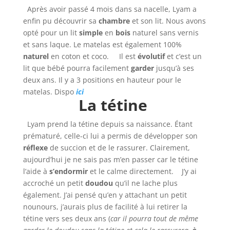
Après avoir passé 4 mois dans sa nacelle, Lyam a
enfin pu découvrir sa
chambre
et son lit. Nous avons
opté pour un lit
simple
en
bois
naturel sans vernis
et sans laque. Le matelas est également 100%
naturel
en coton et coco. Il est
évolutif
et c’est un
lit que bébé pourra facilement
garder
jusqu’à ses
deux ans. Il y a 3 positions en hauteur pour le
matelas. Dispo
ici
La tétine
Lyam prend la tétine depuis sa naissance. Étant
prématuré, celle-ci lui a permis de développer son
réflexe
de succion et de le rassurer. Clairement,
aujourd’hui je ne sais pas m’en passer car le tétine
l’aide à
s’endormir
et le calme directement. J’y ai
accroché un petit
doudou
qu’il ne lache plus
également. J’ai pensé qu’en y attachant un petit
nounours, j’aurais plus de facilité à lui retirer la
tétine vers ses deux ans (
car il pourra tout de même