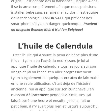
et gris, il est adapté dès la naissance jusque’à 4 ans.
Il se
tourne
complètement afin que nous puissions
installer bébé sans se faire mal au dos. Il est équipé
de la technologie
SENSOR SAFE
qui prévient nos
smartphone s’il y a un danger quelconque.
Provient
du magasin Bonobo Kids à Hal (en Belgique)
L’huile de Calendula
C’est l’huile qui a sauvé la peau de bébé plus d’une
fois : Lyam a eu
l’acné
du nourrisson, je lui ai
appliqué l’huile de calendula tous les jours sur son
visage et j’ai vu l’acné s’en aller progressivement.
Lyam a également eu quelques
croutes de lait
mais
en une seule utilisation, c’était déjà de l’histoire
ancienne. J’en ai appliqué sur son cuir chevelu en
massant
délicatement
pendant 2-3 minutes. J’ai
laissé posé une heure et ensuite, je lui ai fait un
petit bain, il n’y avait plus rien et jusqu’à aujourd’hui,