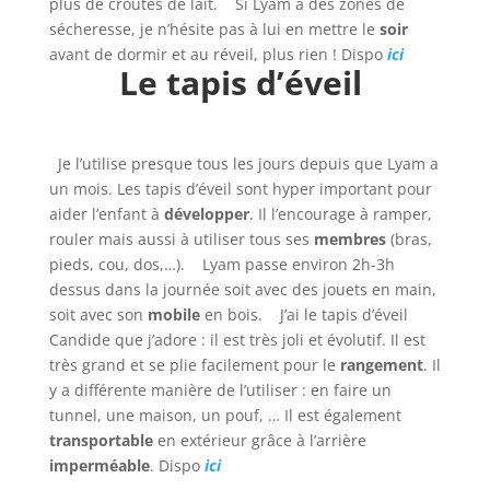
plus de croûtes de lait. Si Lyam a des zones de
sécheresse, je n’hésite pas à lui en mettre le
soir
avant de dormir et au réveil, plus rien ! Dispo
ici
Le tapis d’éveil
Je l’utilise presque tous les jours depuis que Lyam a
un mois. Les tapis d’éveil sont hyper important pour
aider l’enfant à
développer
. Il l’encourage à ramper,
rouler mais aussi à utiliser tous ses
membres
(bras,
pieds, cou, dos,…). Lyam passe environ 2h-3h
dessus dans la journée soit avec des jouets en main,
soit avec son
mobile
en bois. J’ai le tapis d’éveil
Candide que j’adore : il est très joli et évolutif. Il est
très grand et se plie facilement pour le
rangement
. Il
y a différente manière de l’utiliser : en faire un
tunnel, une maison, un pouf, … Il est également
transportable
en extérieur grâce à l’arrière
imperméable
. Dispo
ici