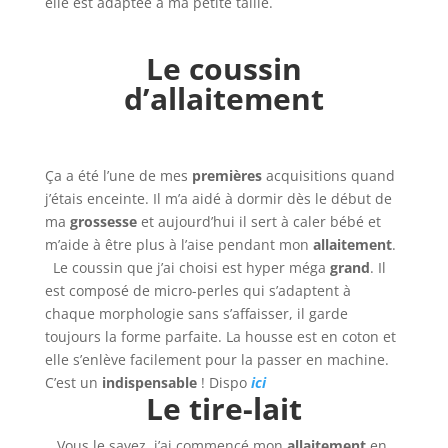
elle est adaptée à ma petite taille.
Le coussin
d’allaitement
Ça a été l’une de mes
premières
acquisitions quand
j’étais enceinte. Il m’a aidé à dormir dès le début de
ma
grossesse
et aujourd’hui il sert à caler bébé et
m’aide à être plus à l’aise pendant mon
allaitement
.
Le coussin que j’ai choisi est hyper méga
grand
. Il
est composé de micro-perles qui s’adaptent à
chaque morphologie sans s’affaisser, il garde
toujours la forme parfaite. La housse est en coton et
elle s’enlève facilement pour la passer en machine.
C’est un
indispensable
! Dispo
ici
Le tire-lait
Vous le savez, j’ai commencé mon
allaitement
en