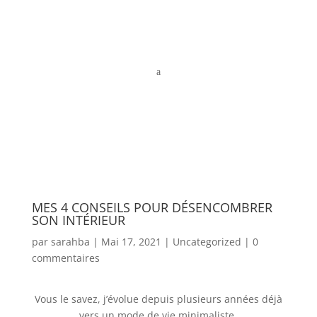
a
MES 4 CONSEILS POUR DÉSENCOMBRER
SON INTÉRIEUR
par
sarahba
|
Mai 17, 2021
|
Uncategorized
|
0
commentaires
Vous le savez, j’évolue depuis plusieurs années déjà
vers un mode de vie minimaliste.