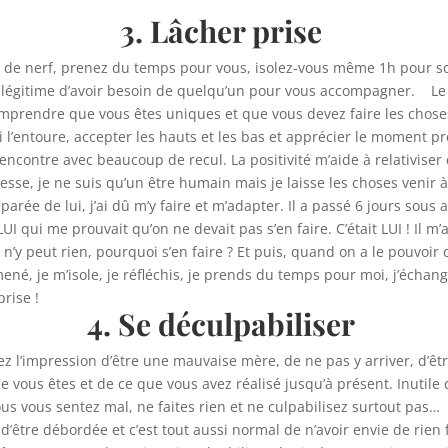
3. Lâcher prise
de nerf, prenez du temps pour vous, isolez-vous même 1h pour souf
llégitime d’avoir besoin de quelqu’un pour vous accompagner. Le 
omprendre que vous êtes uniques et que vous devez faire les choses
 qui l’entoure, accepter les hauts et les bas et apprécier le moment
rencontre avec beaucoup de recul. La positivité m’aide à relativiser
esse, je ne suis qu’un être humain mais je laisse les choses venir 
éparée de lui, j’ai dû m’y faire et m’adapter. Il a passé 6 jours sous
ait LUI qui me prouvait qu’on ne devait pas s’en faire. C’était LUI ! I
n n’y peut rien, pourquoi s’en faire ? Et puis, quand on a le pouvoi
né, je m’isole, je réfléchis, je prends du temps pour moi, j’échang
er prise !
4. Se déculpabiliser
z l’impression d’être une mauvaise mère, de ne pas y arriver, d’
vous êtes et de ce que vous avez réalisé jusqu’à présent. Inutile 
vous vous sentez mal, ne faites rien et ne culpabilisez surtout pas
 d’être débordée et c’est tout aussi normal de n’avoir envie de rien 