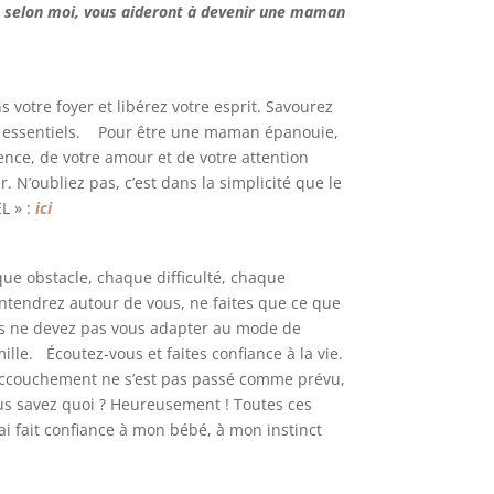
ui, selon moi, vous aideront à devenir une maman
s votre foyer et libérez votre esprit. Savourez
os essentiels. Pour être une maman épanouie,
nce, de votre amour et de votre attention
 N’oubliez pas, c’est dans la simplicité que le
L » :
ici
e
ue obstacle, chaque difficulté, chaque
tendrez autour de vous, ne faites que ce que
us ne devez pas vous adapter au mode de
lle. Écoutez-vous et faites confiance à la vie.
n accouchement ne s’est pas passé comme prévu,
us savez quoi ? Heureusement ! Toutes ces
ai fait confiance à mon bébé, à mon instinct