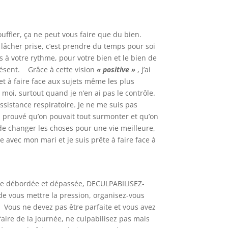
fler, ça ne peut vous faire que du bien.
lâcher prise, c’est prendre du temps pour soi
 à votre rythme, pour votre bien et le bien de
 présent. Grâce à cette vision
« positive »
, j’ai
 et à faire face aux sujets même les plus
à moi, surtout quand je n’en ai pas le contrôle.
 assistance respiratoire. Je ne me suis pas
l m’a prouvé qu’on pouvait tout surmonter et qu’on
r de changer les choses pour une vie meilleure,
e avec mon mari et je suis prête à faire face à
être débordée et dépassée, DECULPABILISEZ-
de vous mettre la pression, organisez-vous
… Vous ne devez pas être parfaite et vous avez
faire de la journée, ne culpabilisez pas mais