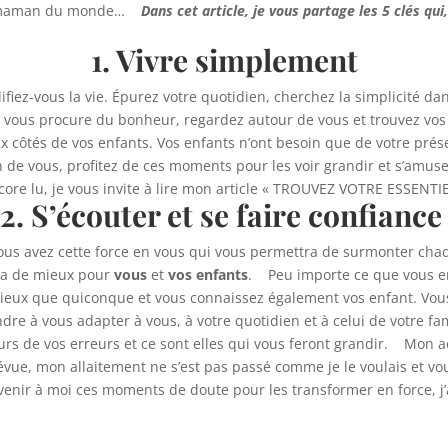
e maman du monde…
Dans cet article, je vous partage les 5 clés q
1. Vivre simplement
fiez-vous la vie. Épurez votre quotidien, cherchez la simplicité dan
qui vous procure du bonheur, regardez autour de vous et trouvez v
ôtés de vos enfants. Vos enfants n’ont besoin que de votre prése
 de vous, profitez de ces moments pour les voir grandir et s’amuser.
e lu, je vous invite à lire mon article « TROUVEZ VOTRE ESSENTIE
2. S’écouter et se faire confianc
ous avez cette force en vous qui vous permettra de surmonter chaq
y a de mieux pour
vous
et
vos enfants
. Peu importe ce que vous en
mieux que quiconque et vous connaissez également vos enfant. Vo
e à vous adapter à vous, à votre quotidien et à celui de votre fami
jours de vos erreurs et ce sont elles qui vous feront grandir. Mo
ue, mon allaitement ne s’est pas passé comme je le voulais et vo
 venir à moi ces moments de doute pour les transformer en force, j’