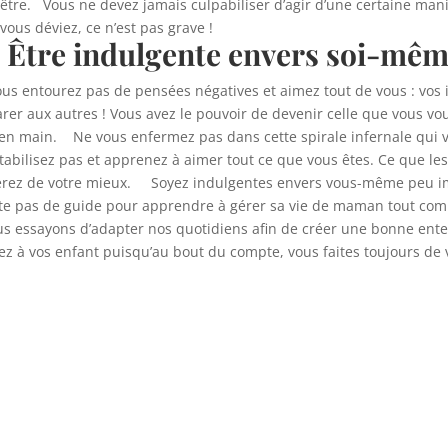
-être. Vous ne devez jamais culpabiliser d’agir d’une certaine man
i vous déviez, ce n’est pas grave !
. Être indulgente envers soi-mê
s entourez pas de pensées négatives et aimez tout de vous : vos
er aux autres ! Vous avez le pouvoir de devenir celle que vous vou
 en main. Ne vous enfermez pas dans cette spirale infernale qui vo
stabilisez pas et apprenez à aimer tout ce que vous êtes. Ce que le
s ferez de votre mieux. Soyez indulgentes envers vous-même peu im
te pas de guide pour apprendre à gérer sa vie de maman tout comme
us essayons d’adapter nos quotidiens afin de créer une bonne ente
ez à vos enfant puisqu’au bout du compte, vous faites toujours de