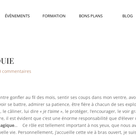
ÉVÈNEMENTS
FORMATION
BONS PLANS
BLOG
UIE
0 commentaires
entre gonfler au fil des mois, sentir ses coups dans mon ventre, avo
 voir se battre, admirer sa patience, être fière à chacun de ses exp
le câliner, lui dire
« je t’aime »
, le protéger, l’encourager, le voir 
e, il est évident que c’est une énorme responsabilité que d’élever 
magique
… Ce rôle est tellement important à nos yeux, que nous avo
elle vie. Personnellement, j’accueille cette vie à bras ouvert, je suis