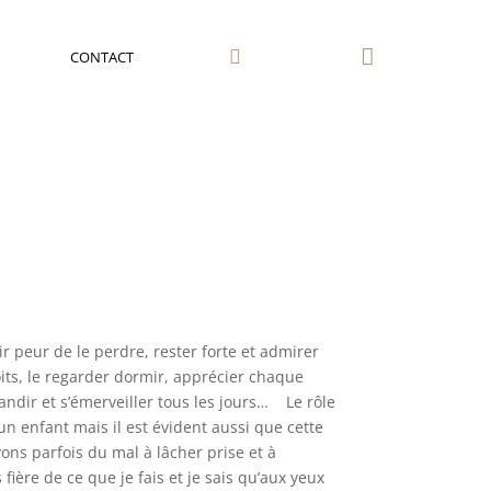


CONTACT
ir peur de le perdre, rester forte et admirer
loits, le regarder dormir, apprécier chaque
grandir et s’émerveiller tous les jours… Le rôle
un enfant mais il est évident aussi que cette
ns parfois du mal à lâcher prise et à
 fière de ce que je fais et je sais qu’aux yeux